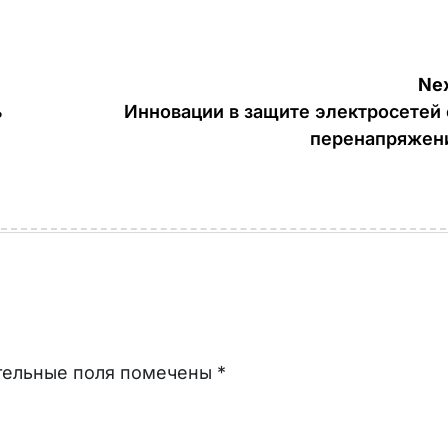
Nex
ь
Инновации в защите электросетей 
перенапряжен
тельные поля помечены
*